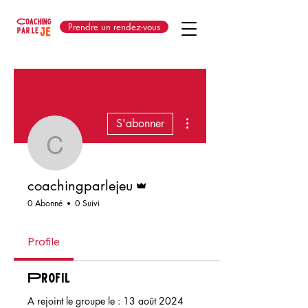
Prendre un rendez-vous
Plus d'actions
S'abonner
coachingparlejeu
Administrateur
coachingparlejeu
0 Abonné
0 Suivi
Profile
Profil
A rejoint le groupe le : 13 août 2024