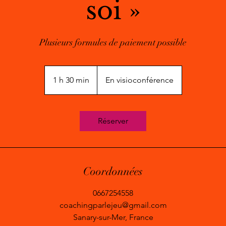
soi »
Plusieurs formules de paiement possible
1 h 30 min
1
En visioconférence
3
0
m
Réserver
i
n
Coordonnées
0667254558
coachingparlejeu@gmail.com
Sanary-sur-Mer, France