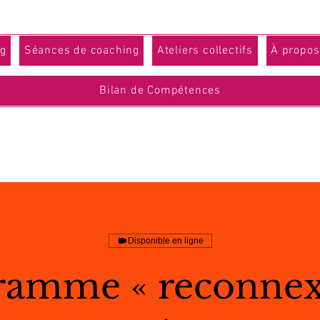
g
Séances de coaching
Ateliers collectifs
À propos
Bilan de Compétences
Disponible en ligne
ramme « reconnex