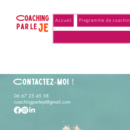
Accueil
Programme de coachin
Contactez-moi !
06 67 25 45 58
coachingparleje@gmail.com